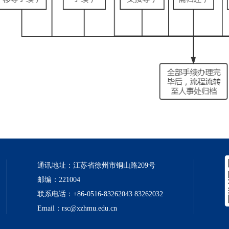
通讯地址：江苏省徐州市铜山路209号

邮编：221004

联系电话：+86-0516-83262043 83262032

Email：rsc@xzhmu.edu.cn